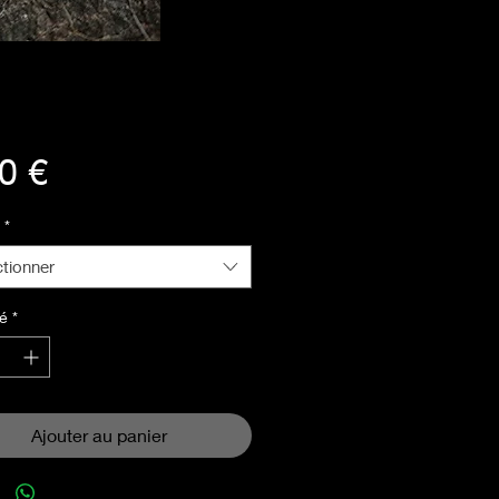
Prix
0 €
*
ctionner
é
*
Ajouter au panier