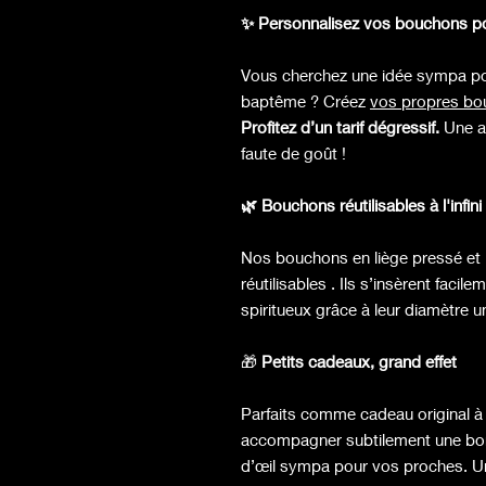
✨ Personnalisez vos bouchons p
Vous cherchez une idée sympa po
baptême ? Créez
vos propres b
Profitez d’un tarif dégressif.
Une a
faute de goût !
🌿 Bouchons réutilisables à l'infin
Nos bouchons en liège pressé et b
réutilisables . Ils s’insèrent facil
spiritueux grâce à leur diamètre 
🎁
Petits cadeaux, grand effet
Parfaits comme cadeau original à 
accompagner subtilement une bonn
d’œil sympa pour vos proches. Un pe