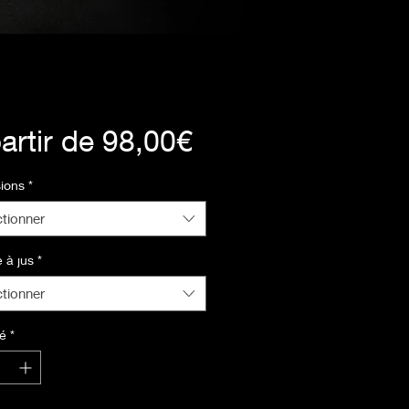
Prix
artir de
98,00€
promotionnel
ions
*
ctionner
 à jus
*
ctionner
é
*