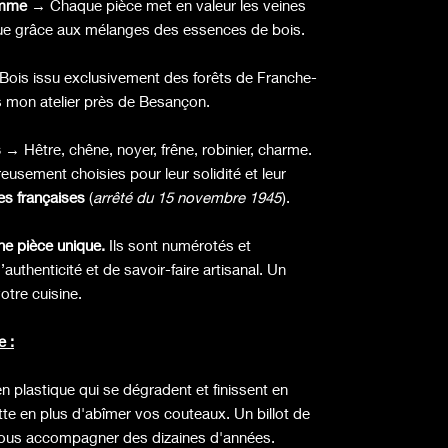
amme
→ Chaque pièce met en valeur les veines
ique grâce aux mélanges des essences de bois.
Bois issu exclusivement des forêts de Franche-
s mon atelier près de Besançon.
s
→ Hêtre, chêne, noyer, frêne, robinier, charme.
eusement choisies pour leur solidité et leur
es françaises
(
arrêté du 15 novembre 1945
).
ne pièce unique.
Ils sont numérotés et
uthenticité et de savoir-faire artisanal. Un
otre cuisine.
e :
n plastique qui se dégradent et finissent en
tte en plus d'abîmer vos couteaux. Un billot de
 vous accompagner des dizaines d'années.