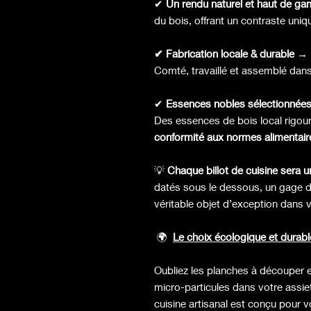
✔
Un rendu naturel et haut de g
du bois, offrant un contraste un
✔ Fabrication locale & durable →
Comté, travaillé et assemblé dan
✔
Essences nobles sélectionnée
Des essences de bois local rigour
conformité aux normes alimentair
💡
Chaque billot de cuisine sera u
datés sous le dessous, un gage d’a
véritable objet d’exception dans v
🌍
Le choix écologique et durabl
Oubliez les planches à découper e
micro-particules dans votre assie
cuisine artisanal est conçu pour