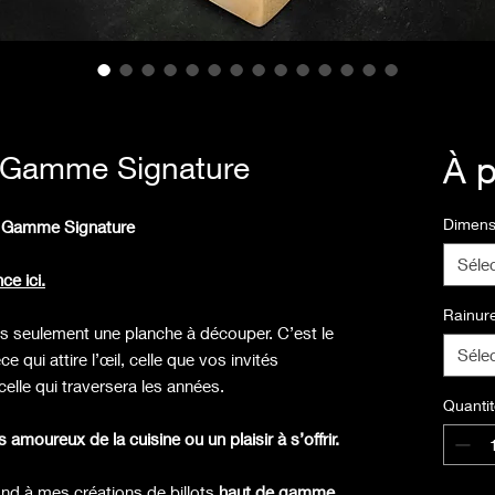
 - Gamme Signature
À p
Dimens
 - Gamme Signature
Séle
e ici.
Rainure
pas seulement une planche à découper. C’est le
Séle
e qui attire l’œil, celle que vos invités
lle qui traversera les années.
Quantit
amoureux de la cuisine ou un plaisir à s’offrir.
d à mes créations de billots
haut de gamme