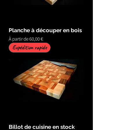
Planche à découper en bois
Prix promotionnel
À partir de
60,00 €
Expédition rapide
Billot de cuisine en stock