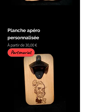
Planche apéro
personnalisée
Prix promotionnel
À partir de
30,00 €
Partenariat