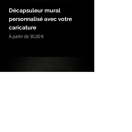
Décapsuleur mural
personnalisé avec votre
caricature
Prix promotionnel
À partir de
30,00 €
Couteau à tartiner en bois