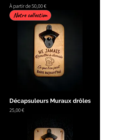
Prix promotionnel
À partir de
50,00 €
Notre collection
Décapsuleurs Muraux drôles
Prix
25,00 €