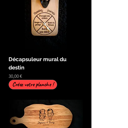
Décapsuleur mural du
destin
Prix
30,00 €
Créez votre planche !